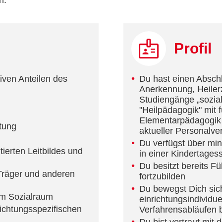
n.
Profil
iven Anteilen des
Du hast einen Abschlu
Anerkennung, Heilerz
Studiengänge „sozial
"Heilpädagogik" mit 
Elementarpädagogik o
tung
aktueller Personal
Du verfügst über min
ierten Leitbildes und
in einer Kindertagess
Du besitzt bereits Fü
Träger und anderen
fortzubilden
Du bewegst Dich sich
im Sozialraum
einrichtungsindividu
ichtungsspezifischen
Verfahrensabläufen b