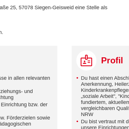
raße 25, 57078 Siegen-Geisweid eine Stelle als
n.
Profil
se in allen relevanten
Du hast einen Abschlu
Anerkennung, Heiler
Kinderkrankenpfleger
rziehungs- und
„soziale Arbeit", "Ki
chtung
fundiertem, aktuell
 Einrichtung bzw. der
vergleichbaren Quali
NRW
w. Förderzielen sowie
Du bist vertraut mi
pädagogischen
unsere Einrichtunge