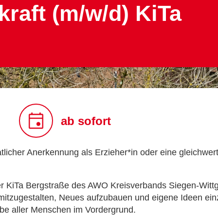
raft (m/w/d) KiTa
ab sofort
licher Anerkennung als Erzieher*in oder eine gleichwer
er KiTa Bergstraße des AWO Kreisverbands Siegen-Wittge
itzugestalten, Neues aufzubauen und eigene Ideen einzu
be aller Menschen im Vordergrund.