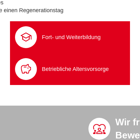
es
e einen Regenerationstag
Fort- und Weiterbildung
Betriebliche Altersvorsorge
Wir f
Bewe