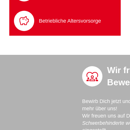
Betriebliche Altersvorsorge
Wir f
Bewe
Bewirb Dich jetzt un
mehr über uns!
Wir freuen uns auf 
Schwerbehinderte we