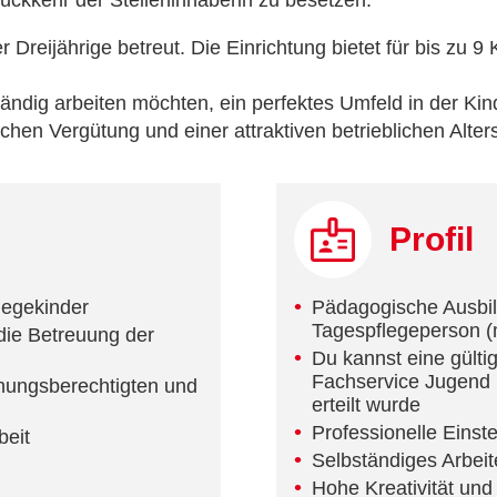
 Rückkehr der Stelleninhaberin zu besetzen.
Dreijährige betreut. Die Einrichtung bietet für bis zu 9
tändig arbeiten möchten, ein perfektes Umfeld in der K
lichen Vergütung und einer attraktiven betrieblichen Alte
Profil
legekinder
Pädagogische Ausbild
Tagespflegeperson 
 die Betreuung der
Du kannst eine gülti
Fachservice Jugend 
ehungsberechtigten und
erteilt wurde
Professionelle Einst
beit
Selbständiges Arbei
Hohe Kreativität und