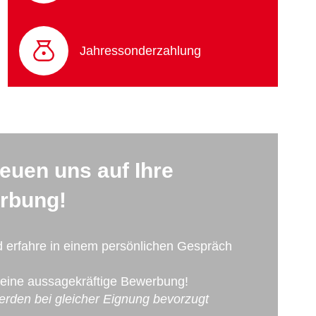
Jahressonderzahlung
reuen uns auf Ihre
rbung!
d erfahre in einem persönlichen Gespräch
Deine aussagekräftige Bewerbung!
rden bei gleicher Eignung bevorzugt