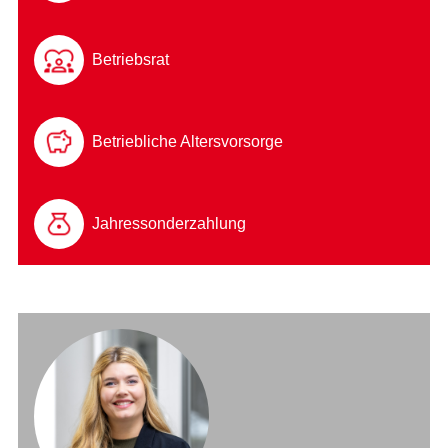
Betriebsrat
Betriebliche Altersvorsorge
Jahressonderzahlung