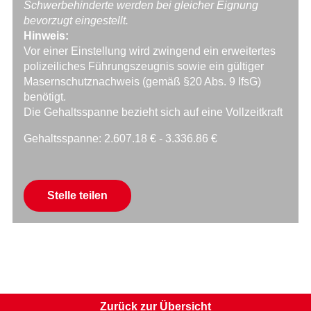
Schwerbehinderte werden bei gleicher Eignung
bevorzugt eingestellt.
Hinweis:
Vor einer Einstellung wird zwingend ein erweitertes
polizeiliches Führungszeugnis sowie ein gültiger
Masernschutznachweis (gemäß §20 Abs. 9 IfsG)
benötigt.
Die Gehaltsspanne bezieht sich auf eine Vollzeitkraft
Gehaltsspanne: 2.607.18 € - 3.336.86 €
Mail
Stelle teilen
Facebook
Xing
LinkedIn
WhatsApp
Zurück zur Übersicht