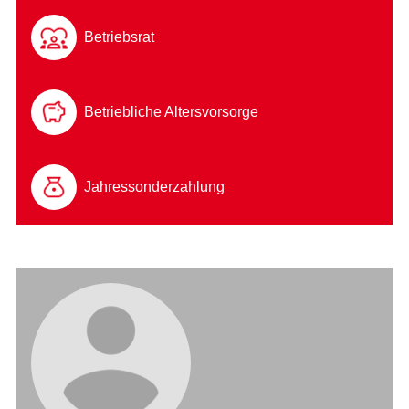
Betriebsrat
Betriebliche Altersvorsorge
Jahressonderzahlung