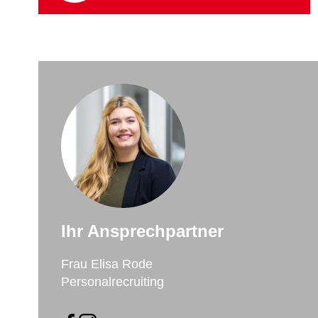
Ihr Ansprechpartner
Frau Elisa Rode
Personalrecruiting