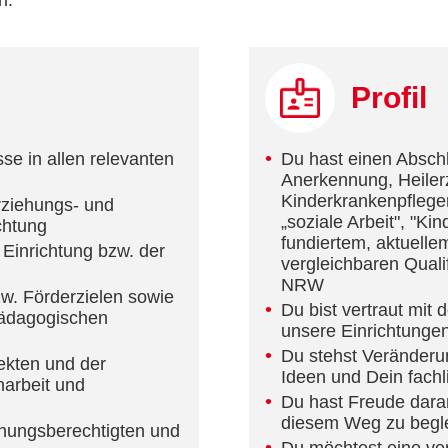
n.
Profil
se in allen relevanten
Du hast einen Abschlu
Anerkennung, Heiler
Kinderkrankenpfleger
rziehungs- und
„soziale Arbeit", "Ki
chtung
fundiertem, aktuell
 Einrichtung bzw. der
vergleichbaren Quali
NRW
w. Förderzielen sowie
Du bist vertraut mi
pädagogischen
unsere Einrichtunge
Du stehst Veränderu
kten und der
Ideen und Dein fach
arbeit und
Du hast Freude daran,
diesem Weg zu begle
ehungsberechtigten und