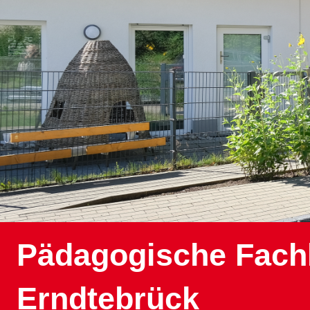
Pädagogische Fachk
Erndtebrück