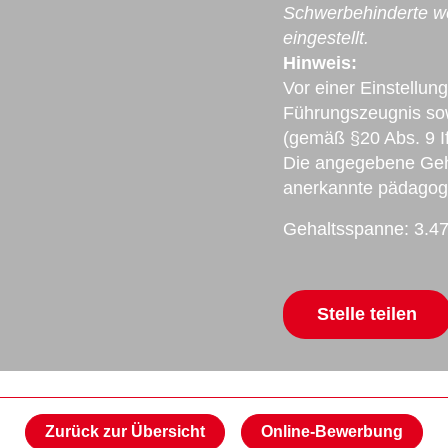
Schwerbehinderte we
eingestellt.
Hinweis:
Vor einer Einstellung
Führungszeugnis sow
(gemäß §20 Abs. 9 If
Die angegebene Geha
anerkannte pädagogis
Gehaltsspanne: 3.47
Mail
Stelle teilen
Facebook
Xing
Zurück zur Übersicht
Online-Bewerbung
LinkedIn